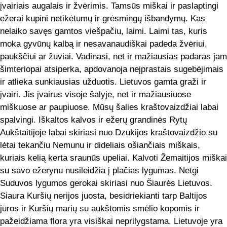
įvairiais augalais ir žvėrimis. Tamsūs miškai ir paslaptingi
ežerai kupini netikėtumų ir grėsmingų išbandymų. Kas
nelaiko savęs gamtos viešpačiu, laimi. Laimi tas, kuris
moka gyvūnų kalbą ir nesavanaudiškai padeda žvėriui,
paukščiui ar žuviai. Vadinasi, net ir mažiausias padaras jam
šimteriopai atsiperka, apdovanoja neįprastais sugebėjimais
ir atlieka sunkiausias užduotis. Lietuvos gamta graži ir
įvairi. Jis įvairus visoje šalyje, net ir mažiausiuose
miškuose ar paupiuose. Mūsų šalies kraštovaizdžiai labai
spalvingi. Iškaltos kalvos ir ežerų grandinės Rytų
Aukštaitijoje labai skiriasi nuo Dzūkijos kraštovaizdžio su
lėtai tekančiu Nemunu ir dideliais ošiančiais miškais,
kuriais kelią kerta sraunūs upeliai. Kalvoti Žemaitijos miškai
su savo ežerynu nusileidžia į plačias lygumas. Netgi
Suduvos lygumos gerokai skiriasi nuo Šiaurės Lietuvos.
Siaura Kuršių nerijos juosta, besidriekianti tarp Baltijos
jūros ir Kuršių marių su aukštomis smėlio kopomis ir
pažeidžiama flora yra visiškai neprilygstama. Lietuvoje yra