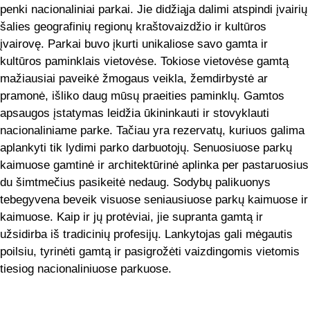
penki nacionaliniai parkai. Jie didžiąja dalimi atspindi įvairių
šalies geografinių regionų kraštovaizdžio ir kultūros
įvairovę. Parkai buvo įkurti unikaliose savo gamta ir
kultūros paminklais vietovėse. Tokiose vietovėse gamtą
mažiausiai paveikė žmogaus veikla, žemdirbystė ar
pramonė, išliko daug mūsų praeities paminklų. Gamtos
apsaugos įstatymas leidžia ūkininkauti ir stovyklauti
nacionaliniame parke. Tačiau yra rezervatų, kuriuos galima
aplankyti tik lydimi parko darbuotojų. Senuosiuose parkų
kaimuose gamtinė ir architektūrinė aplinka per pastaruosius
du šimtmečius pasikeitė nedaug. Sodybų palikuonys
tebegyvena beveik visuose seniausiuose parkų kaimuose ir
kaimuose. Kaip ir jų protėviai, jie supranta gamtą ir
užsidirba iš tradicinių profesijų. Lankytojas gali mėgautis
poilsiu, tyrinėti gamtą ir pasigrožėti vaizdingomis vietomis
tiesiog nacionaliniuose parkuose.