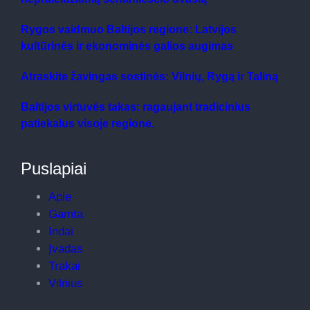
Rygos vaidmuo Baltijos regione: Latvijos
kultūrinės ir ekonominės galios augimas
Atraskite žavingas sostinės: Vilnių, Rygą ir Taliną
Baltijos virtuvės takas: ragaujant tradicinius
patiekalus visoje regione.
Puslapiai
Apie
Gamta
Indai
Įvadas
Trakai
Vilnius