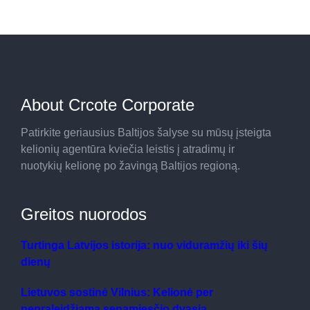
About Crcote Corporate
Patirkite geriausius Baltijos šalyse su mūsų įsteigta
kelionių agentūra kviečia leistis į atradimų ir
nuotykių kelionę po žavingą Baltijos regioną.
Greitos nuorodos
Turtinga Latvijos istorija: nuo viduramžių iki šių
dienų
Lietuvos sostinė Vilnius: Kelionė per
nepraleidžiamą senamiesčio dvasią