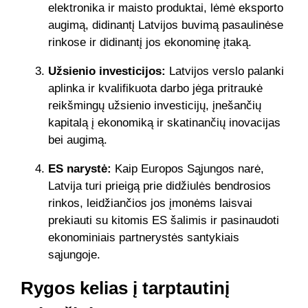
elektronika ir maisto produktai, lėmė eksporto
augimą, didinantį Latvijos buvimą pasaulinėse
rinkose ir didinantį jos ekonominę įtaką.
Užsienio investicijos:
Latvijos verslo palanki
aplinka ir kvalifikuota darbo jėga pritraukė
reikšmingų užsienio investicijų, įnešančių
kapitalą į ekonomiką ir skatinančių inovacijas
bei augimą.
ES narystė:
Kaip Europos Sąjungos narė,
Latvija turi prieigą prie didžiulės bendrosios
rinkos, leidžiančios jos įmonėms laisvai
prekiauti su kitomis ES šalimis ir pasinaudoti
ekonominiais partnerystės santykiais
sąjungoje.
Rygos kelias į tarptautinį