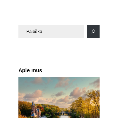
Dienoraštis
S
e
a
r
c
h
Apie mus