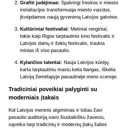
Grafiti judėjimas:
Spalvingi freskos ir miesto
instaliacijos transformuoja miesto vaizdus,
įkvėpdamos naują gyvenimą Latvijos gatvėse.
Kultūriniai festivaliai:
Metiniai renginiai,
tokie kaip Rigos tarptautinis kino festivalis ir
Latvijos dainų ir šokių festivalis, traukia
minias iš viso pasaulio.
Kylančios talentai:
Nauja Latvijos kūrėjų
karta tarptautiniu mastu kelia bangas, iškelia
Latviją žemėlapyje pasaulinėje meno scenoje.
Tradiciniai poveikiai palyginti su
moderniais įtakais
Kol Latvijos meninis atgimimas ir toliau žavi
pasaulio auditoriją savo šiuolaikišku žavesiu,
sąveika tarp tradicinių ir modernių įtakų šalies