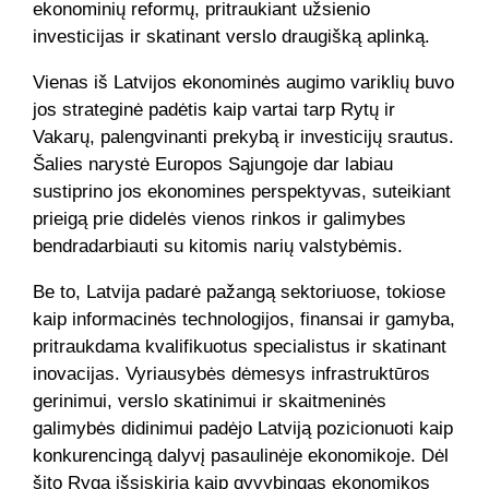
ekonominių reformų, pritraukiant užsienio
investicijas ir skatinant verslo draugišką aplinką.
Vienas iš Latvijos ekonominės augimo variklių buvo
jos strateginė padėtis kaip vartai tarp Rytų ir
Vakarų, palengvinanti prekybą ir investicijų srautus.
Šalies narystė Europos Sąjungoje dar labiau
sustiprino jos ekonomines perspektyvas, suteikiant
prieigą prie didelės vienos rinkos ir galimybes
bendradarbiauti su kitomis narių valstybėmis.
Be to, Latvija padarė pažangą sektoriuose, tokiose
kaip informacinės technologijos, finansai ir gamyba,
pritraukdama kvalifikuotus specialistus ir skatinant
inovacijas. Vyriausybės dėmesys infrastruktūros
gerinimui, verslo skatinimui ir skaitmeninės
galimybės didinimui padėjo Latviją pozicionuoti kaip
konkurencingą dalyvį pasaulinėje ekonomikoje. Dėl
šito Ryga išsiskiria kaip gyvybingas ekonomikos