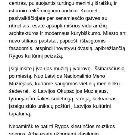
centras, pulsuojantis turtingu meninių išraiškų ir
istorinio reikšmingumo audiniu. Kuomet
pasivaikščiojate per senamiesčio gatves su
ritinėliais, esate apsupti mišrios viduramžių
architektūros ir modernaus kūrybiškumo. Miesto art
nuvo stiliaus pastatai, papuošti išbaigtomis
fasadomis, atspindi inovatyvų dvasią, apibrėžiančią
Rygos kultūrinį peizažą.
Įsigilinkite į įvairias muziejų įvairovę, išsibarsčiusią
po miestą. Nuo Latvijos Nacionalinio Meno
Muziejaus, kuriame saugomos vietinių menininkų
šedevrai, iki Latvijos Okupacijos Muziejaus,
tyrinėjančio šalies sudėtingą istoriją, kiekvienas
įstaigų siūlo unikalų požiūrį į Latvijos kultūrinį
tapatumą.
Nepamirškite patirti Rygos klestinčios muzikos
scenos. Arba esate užburiami klasikinio