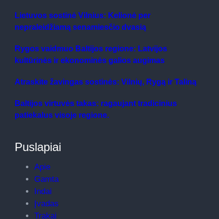
Lietuvos sostinė Vilnius: Kelionė per
nepraleidžiamą senamiesčio dvasią
Rygos vaidmuo Baltijos regione: Latvijos
kultūrinės ir ekonominės galios augimas
Atraskite žavingas sostinės: Vilnių, Rygą ir Taliną
Baltijos virtuvės takas: ragaujant tradicinius
patiekalus visoje regione.
Puslapiai
Apie
Gamta
Indai
Įvadas
Trakai