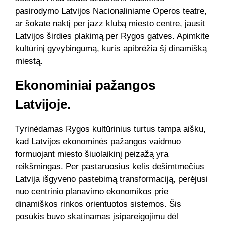
pasirodymo Latvijos Nacionaliniame Operos teatre,
ar šokate naktį per jazz klubą miesto centre, jausit
Latvijos širdies plakimą per Rygos gatves. Apimkite
kultūrinį gyvybingumą, kuris apibrėžia šį dinamišką
miestą.
Ekonominiai pažangos
Latvijoje.
Tyrinėdamas Rygos kultūrinius turtus tampa aišku,
kad Latvijos ekonominės pažangos vaidmuo
formuojant miesto šiuolaikinį peizažą yra
reikšmingas. Per pastaruosius kelis dešimtmečius
Latvija išgyveno pastebimą transformaciją, perėjusi
nuo centrinio planavimo ekonomikos prie
dinamiškos rinkos orientuotos sistemos. Šis
posūkis buvo skatinamas įsipareigojimu dėl