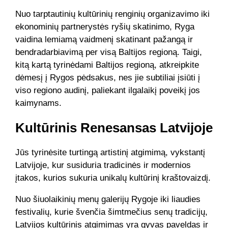
Nuo tarptautinių kultūrinių renginių organizavimo iki
ekonominių partnerystės ryšių skatinimo, Ryga
vaidina lemiamą vaidmenį skatinant pažangą ir
bendradarbiavimą per visą Baltijos regioną. Taigi,
kitą kartą tyrinėdami Baltijos regioną, atkreipkite
dėmesį į Rygos pėdsakus, nes jie subtiliai įsiūti į
viso regiono audinį, paliekant ilgalaikį poveikį jos
kaimynams.
Kultūrinis Renesansas Latvijoje
Jūs tyrinėsite turtingą artistinį atgimimą, vykstantį
Latvijoje, kur susiduria tradicinės ir modernios
įtakos, kurios sukuria unikalų kultūrinį kraštovaizdį.
Nuo šiuolaikinių menų galerijų Rygoje iki liaudies
festivalių, kurie švenčia šimtmečius senų tradicijų,
Latvijos kultūrinis atgimimas yra gyvas paveldas ir