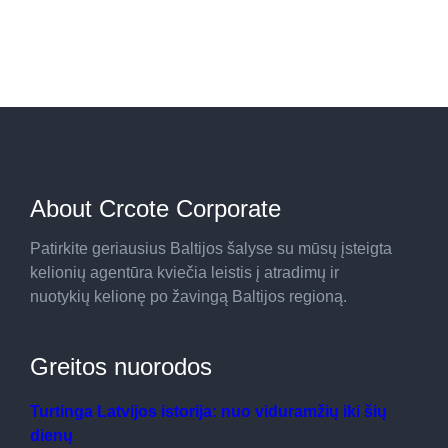
About Crcote Corporate
Patirkite geriausius Baltijos šalyse su mūsų įsteigta
kelionių agentūra kviečia leistis į atradimų ir
nuotykių kelionę po žavingą Baltijos regioną.
Greitos nuorodos
Turtinga Latvijos istorija: nuo viduramžių iki šių
dienų