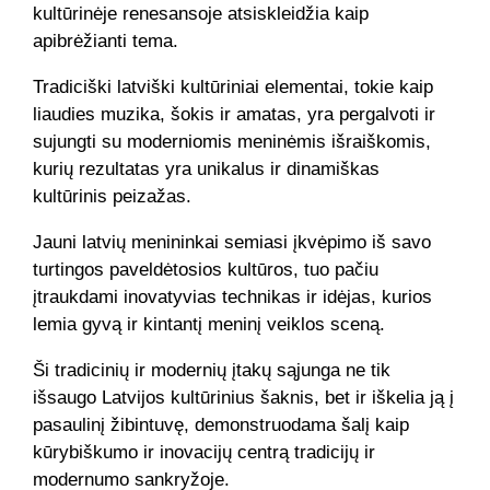
kultūrinėje renesansoje atsiskleidžia kaip
apibrėžianti tema.
Tradiciški latviški kultūriniai elementai, tokie kaip
liaudies muzika, šokis ir amatas, yra pergalvoti ir
sujungti su moderniomis meninėmis išraiškomis,
kurių rezultatas yra unikalus ir dinamiškas
kultūrinis peizažas.
Jauni latvių menininkai semiasi įkvėpimo iš savo
turtingos paveldėtosios kultūros, tuo pačiu
įtraukdami inovatyvias technikas ir idėjas, kurios
lemia gyvą ir kintantį meninį veiklos sceną.
Ši tradicinių ir modernių įtakų sąjunga ne tik
išsaugo Latvijos kultūrinius šaknis, bet ir iškelia ją į
pasaulinį žibintuvę, demonstruodama šalį kaip
kūrybiškumo ir inovacijų centrą tradicijų ir
modernumo sankryžoje.