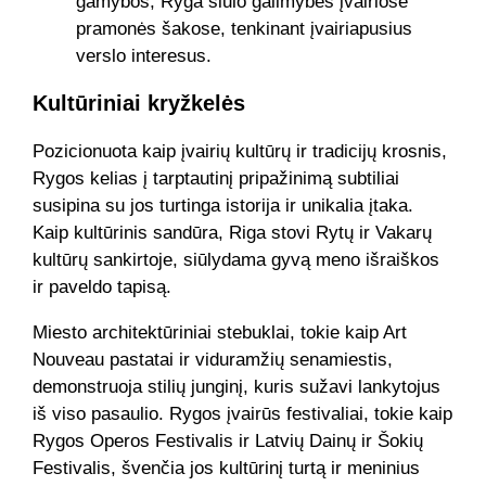
gamybos, Ryga siūlo galimybes įvairiose
pramonės šakose, tenkinant įvairiapusius
verslo interesus.
Kultūriniai kryžkelės
Pozicionuota kaip įvairių kultūrų ir tradicijų krosnis,
Rygos kelias į tarptautinį pripažinimą subtiliai
susipina su jos turtinga istorija ir unikalia įtaka.
Kaip kultūrinis sandūra, Riga stovi Rytų ir Vakarų
kultūrų sankirtoje, siūlydama gyvą meno išraiškos
ir paveldo tapisą.
Miesto architektūriniai stebuklai, tokie kaip Art
Nouveau pastatai ir viduramžių senamiestis,
demonstruoja stilių junginį, kuris sužavi lankytojus
iš viso pasaulio. Rygos įvairūs festivaliai, tokie kaip
Rygos Operos Festivalis ir Latvių Dainų ir Šokių
Festivalis, švenčia jos kultūrinį turtą ir meninius