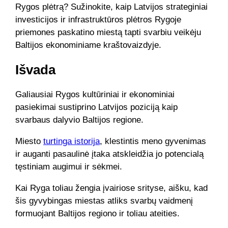
Rygos plėtrą? Sužinokite, kaip Latvijos strateginiai
investicijos ir infrastruktūros plėtros Rygoje
priemones paskatino miestą tapti svarbiu veikėju
Baltijos ekonominiame kraštovaizdyje.
Išvada
Galiausiai Rygos kultūriniai ir ekonominiai
pasiekimai sustiprino Latvijos poziciją kaip
svarbaus dalyvio Baltijos regione.
Miesto
turtinga istorija
, klestintis meno gyvenimas
ir auganti pasaulinė įtaka atskleidžia jo potencialą
tęstiniam augimui ir sėkmei.
Kai Ryga toliau žengia įvairiose srityse, aišku, kad
šis gyvybingas miestas atliks svarbų vaidmenį
formuojant Baltijos regiono ir toliau ateities.