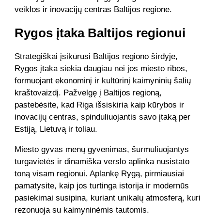
veiklos ir inovacijų centras Baltijos regione.
Rygos įtaka Baltijos regionui
Strategiškai įsikūrusi Baltijos regiono širdyje,
Rygos įtaka siekia daugiau nei jos miesto ribos,
formuojant ekonominį ir kultūrinį kaimyninių šalių
kraštovaizdį. Pažvelgę į Baltijos regioną,
pastebėsite, kad Riga išsiskiria kaip kūrybos ir
inovacijų centras, spinduliuojantis savo įtaką per
Estiją, Lietuvą ir toliau.
Miesto gyvas menų gyvenimas, šurmuliuojantys
turgavietės ir dinamiška verslo aplinka nusistato
toną visam regionui. Aplankę Rygą, pirmiausiai
pamatysite, kaip jos turtinga istorija ir modernūs
pasiekimai susipina, kuriant unikalų atmosferą, kuri
rezonuoja su kaimyninėmis tautomis.