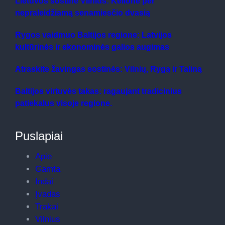
Lietuvos sostinė Vilnius: Kelionė per
nepraleidžiamą senamiesčio dvasią
Rygos vaidmuo Baltijos regione: Latvijos
kultūrinės ir ekonominės galios augimas
Atraskite žavingas sostinės: Vilnių, Rygą ir Taliną
Baltijos virtuvės takas: ragaujant tradicinius
patiekalus visoje regione.
Puslapiai
Apie
Gamta
Indai
Įvadas
Trakai
Vilnius