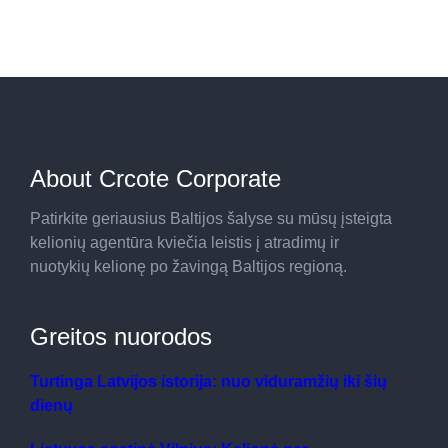
About Crcote Corporate
Patirkite geriausius Baltijos šalyse su mūsų įsteigta
kelionių agentūra kviečia leistis į atradimų ir
nuotykių kelionę po žavingą Baltijos regioną.
Greitos nuorodos
Turtinga Latvijos istorija: nuo viduramžių iki šių
dienų