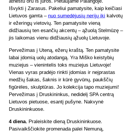
atneštu oru iš jūros. Pietaujame Palangoje.
Išvykti į Zarasus. Pakeliui pamatysite, kaip keičiasi
Lietuvos gamta –
nuo sumedėjusių nerijų iki
kalvotų
ir ežeringų vietovių. Ten pamatysite vieną
didžiausių ten esančių akcentų – ąžuolą Stelmūzę –
jis laikomas vienu didžiausių ąžuolų Lietuvoje.
Pervežimas į Uteną, ežerų kraštą. Ten pamatysite
labai įdomią uolų atodangą. Yra Miško keistybių
muziejus – vienintelis toks muziejus Lietuvoje!
Vienas vyras pradėjo rinkti įdomias ir neįprastas
medžių šakas, šaknis ir kūrė gyvūnų, paukščių
figūrėles, skulptūras. Jo kolekcija tapo muziejumi!
Pervežimas į Druskininkus, nedidelį SPA centrą
Lietuvos pietuose, esantį pušyne. Nakvynė
Druskininkuose.
4 diena.
Praleiskite dieną Druskininkuose.
Pasivaikščiokite promenada palei Nemuną,