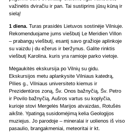
važinėtis dviračiu ir pan. Tai sustiprins jūsų kūną ir
sielą!
1 diena.
Turas prasidės Lietuvos sostinėje Vilniuje.
Rekomenduojame jums viešbutį Le Meridien Villon
– prabangų viešbutį, esantį savo gražioje aplinkoje
su vaizdu į du ežerus ir beržynus. Galite rinktis
viešbutį Karolina. kuris yra ramioje parko vietoje.
Mėgaukitės ekskursija po Vilnių su gidu.
Ekskursijos metu aplankysite Vilniaus katedrą,
Pilies g., Vilniaus universiteto kiemus ir
Prezidentūros zoną, Šv. Onos bažnyčią, Šv. Petro
ir Povilo bažnyčią, Aušros vartus su koplyčia,
kurioje stovi Mergelės Marijos atvaizdas, Rotušės
aikštė. Ypatingą susidomėjimą kelia Geologijos
muziejus. Jo parodoje – mineralai ir uolienos iš viso
pasaulio, brangakmeniai, meteoritai ir kt.