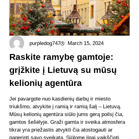
purpledog747
March 15, 2024
Raskite ramybę gamtoje:
grįžkite į Lietuvą su mūsų
kelionių agentūra
Jei pavargote nuo kasdienių darbų ir miesto
triukšmo, atvykite į ramią ir ramią šalį – Lietuvą.
Mūsų kelionių agentūra siūlo jums gerą poilsį čia,
gamtos šešėlyje. Graži gamta ir sveika atmosfera
tikrai yra priežastis atvykti čia atostogauti ar
pagerinti savo sveikatą. Siūlome ilgai vaikščioti,