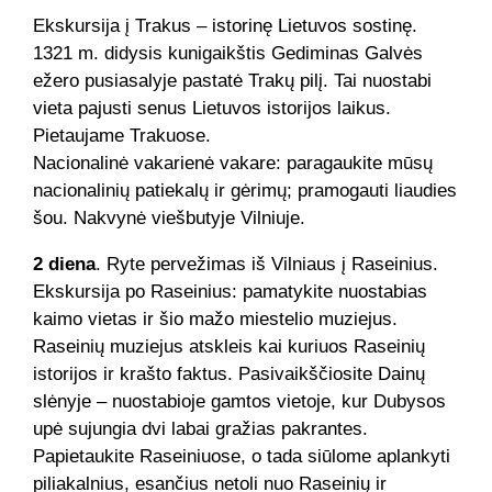
Ekskursija į Trakus – istorinę Lietuvos sostinę.
1321 m. didysis kunigaikštis Gediminas Galvės
ežero pusiasalyje pastatė Trakų pilį. Tai nuostabi
vieta pajusti senus Lietuvos istorijos laikus.
Pietaujame Trakuose.
Nacionalinė vakarienė vakare: paragaukite mūsų
nacionalinių patiekalų ir gėrimų; pramogauti liaudies
šou. Nakvynė viešbutyje Vilniuje.
2 diena
. Ryte pervežimas iš Vilniaus į Raseinius.
Ekskursija po Raseinius: pamatykite nuostabias
kaimo vietas ir šio mažo miestelio muziejus.
Raseinių muziejus atskleis kai kuriuos Raseinių
istorijos ir krašto faktus. Pasivaikščiosite Dainų
slėnyje – nuostabioje gamtos vietoje, kur Dubysos
upė sujungia dvi labai gražias pakrantes.
Papietaukite Raseiniuose, o tada siūlome aplankyti
piliakalnius, esančius netoli nuo Raseinių ir