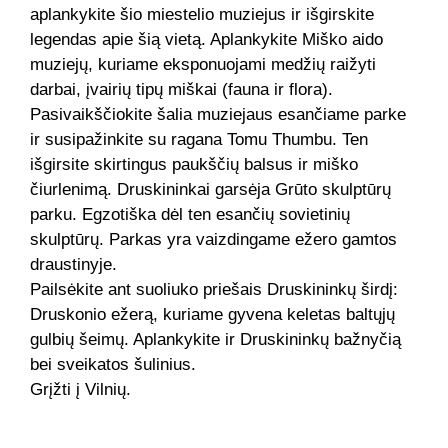
aplankykite šio miestelio muziejus ir išgirskite
legendas apie šią vietą. Aplankykite Miško aido
muziejų, kuriame eksponuojami medžių raižyti
darbai, įvairių tipų miškai (fauna ir flora).
Pasivaikščiokite šalia muziejaus esančiame parke
ir susipažinkite su ragana Tomu Thumbu. Ten
išgirsite skirtingus paukščių balsus ir miško
čiurlenimą. Druskininkai garsėja Grūto skulptūrų
parku. Egzotiška dėl ten esančių sovietinių
skulptūrų. Parkas yra vaizdingame ežero gamtos
draustinyje.
Pailsėkite ant suoliuko priešais Druskininkų širdį:
Druskonio ežerą, kuriame gyvena keletas baltųjų
gulbių šeimų. Aplankykite ir Druskininkų bažnyčią
bei sveikatos šulinius.
Grįžti į Vilnių.
Dienoraštis