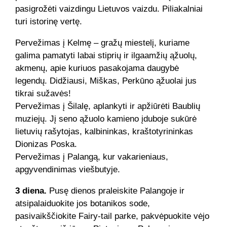
pasigrožėti vaizdingu Lietuvos vaizdu. Piliakalniai
turi istorinę vertę.
Pervežimas į Kelmę – gražų miestelį, kuriame
galima pamatyti labai stiprių ir ilgaamžių ąžuolų,
akmenų, apie kuriuos pasakojama daugybė
legendų. Didžiausi, Miškas, Perkūno ąžuolai jus
tikrai sužavės!
Pervežimas į Šilalę, aplankyti ir apžiūrėti Baublių
muziejų. Jį seno ąžuolo kamieno įduboje sukūrė
lietuvių rašytojas, kalbininkas, kraštotyrininkas
Dionizas Poska.
Pervežimas į Palangą, kur vakarieniaus,
apgyvendinimas viešbutyje.
3 diena.
Pusę dienos praleiskite Palangoje ir
atsipalaiduokite jos botanikos sode,
pasivaikščiokite Fairy-tail parke, pakvėpuokite vėjo