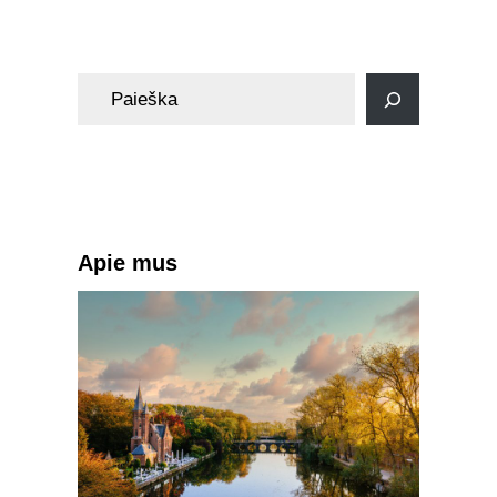
S
e
a
r
c
h
Apie mus