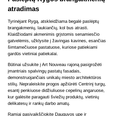
atradimas
Tyrinėjant Rygą, atskleidžiama begalė paslėptų
brangakmenių, laukiančių, kol bus atrasti.
Klaidžiodami akmenimis grįstomis senamiesčio
gatvelėmis, užklysite į žavingas kavines, esančias
šimtamečiuose pastatuose, kuriose patiekiami
gardūs vietiniai patiekalai.
Būtinai užsukite į Art Nouveau rajoną pasigrožėti
įmantriais spalvingų pastatų fasadais,
demonstruojančiais unikalų miesto architektūros
stilių. Nepraleiskite progos apžiūrėti Centrinį turgų,
esantį penkiuose didžiuliuose cepelinų angaruose,
kur galėsite paragauti šviežių produktų, vietinių
delikatesų ir rankų darbo amatų.
Ramiai pasivaikščiokite Dauguvos upe ir