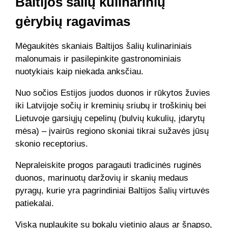
Baltijos šalių kulinarinių
gėrybių ragavimas
Mėgaukitės skaniais Baltijos šalių kulinariniais
malonumais ir pasilepinkite gastronominiais
nuotykiais kaip niekada anksčiau.
Nuo sočios Estijos juodos duonos ir rūkytos žuvies
iki Latvijoje sočių ir kreminių sriubų ir troškinių bei
Lietuvoje garsiųjų cepelinų (bulvių kukulių, įdarytų
mėsa) – įvairūs regiono skoniai tikrai sužavės jūsų
skonio receptorius.
Nepraleiskite progos paragauti tradicinės ruginės
duonos, marinuotų daržovių ir skanių medaus
pyragų, kurie yra pagrindiniai Baltijos šalių virtuvės
patiekalai.
Viską nuplaukite su bokalu vietinio alaus ar šnapso,