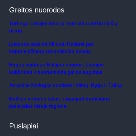
Greitos nuorodos
Turtinga Latvijos istorija: nuo viduramžių iki šių
dienų
Lietuvos sostinė Vilnius: Kelionė per
nepraleidžiamą senamiesčio dvasią
Rygos vaidmuo Baltijos regione: Latvijos
kultūrinės ir ekonominės galios augimas
Atraskite žavingas sostinės: Vilnių, Rygą ir Taliną
Baltijos virtuvės takas: ragaujant tradicinius
patiekalus visoje regione.
Puslapiai