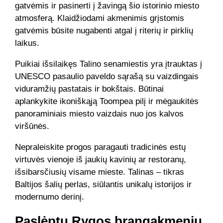
gatvėmis ir pasinerti į žavingą šio istorinio miesto
atmosferą. Klaidžiodami akmenimis grįstomis
gatvėmis būsite nugabenti atgal į riterių ir pirklių
laikus.
Puikiai išsilaikęs Talino senamiestis yra įtrauktas į
UNESCO pasaulio paveldo sąrašą su vaizdingais
viduramžių pastatais ir bokštais. Būtinai
aplankykite ikoniškąją Toompea pilį ir mėgaukitės
panoraminiais miesto vaizdais nuo jos kalvos
viršūnės.
Nepraleiskite progos paragauti tradicinės estų
virtuvės vienoje iš jaukių kavinių ar restoranų,
išsibarsčiusių visame mieste. Talinas – tikras
Baltijos šalių perlas, siūlantis unikalų istorijos ir
modernumo derinį.
Paslėptų Rygos brangakmenių