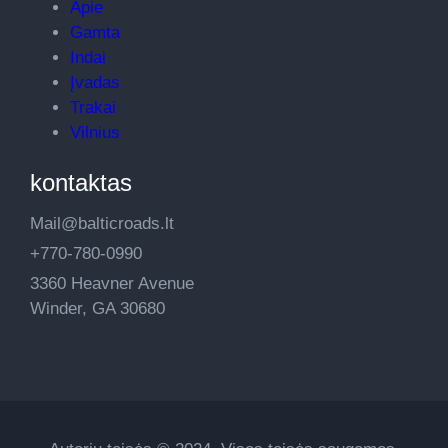
Apie
Gamta
Indai
Įvadas
Trakai
Vilnius
kontaktas
Mail@balticroads.lt
+770-780-0990
3360 Heavner Avenue
Winder, GA 30680