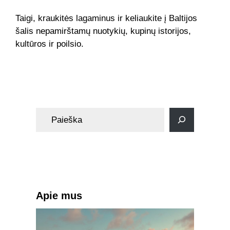
Taigi, kraukitės lagaminus ir keliaukite į Baltijos
šalis nepamirštamų nuotykių, kupinų istorijos,
kultūros ir poilsio.
Dienoraštis
S
e
a
r
c
h
Apie mus