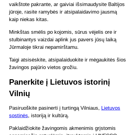
vaikštote pakrante, ar gaiviai išsimaudysite Baltijos
jūroje, rasite ramybės ir atsipalaidavimo jausmą
kaip niekas kitas.
Minkštas smėlis po kojomis, sūrus vėjelis ore ir
stulbinantys vaizdai aplink jus pavers jūsų laiką
Jūrmaloje tikrai nepamirštamu.
Taigi atsisėskite, atsipalaiduokite ir mėgaukitės šios
žavingos pajūrio vietos grožiu.
Panerkite į Lietuvos istorinį
Vilnių
Pasiruoškite pasinerti į turtingą Vilniaus,
Lietuvos
sostinės
, istoriją ir kultūrą.
Paklaidžiokite žavingomis akmenimis grįstomis