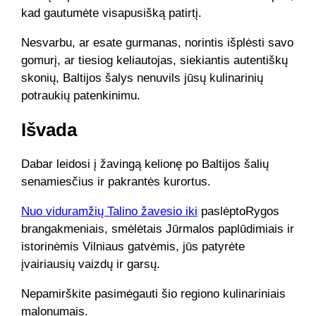
kad gautumėte visapusišką patirtį.
Nesvarbu, ar esate gurmanas, norintis išplėsti savo
gomurį, ar tiesiog keliautojas, siekiantis autentiškų
skonių, Baltijos šalys nenuvils jūsų kulinarinių
potraukių patenkinimu.
Išvada
Dabar leidosi į žavingą kelionę po Baltijos šalių
senamiesčius ir pakrantės kurortus.
Nuo viduramžių Talino žavesio iki
paslėptoRygos
brangakmeniais, smėlėtais Jūrmalos paplūdimiais ir
istorinėmis Vilniaus gatvėmis, jūs patyrėte
įvairiausių vaizdų ir garsų.
Nepamirškite pasimėgauti šio regiono kulinariniais
malonumais.