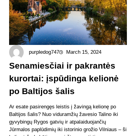
purpledog747
March 15, 2024
Senamiesčiai ir pakrantės
kurortai: įspūdinga kelionė
po Baltijos šalis
Ar esate pasirengęs leistis į žavingą kelionę po
Baltijos šalis? Nuo viduramžių žavesio Talino iki
gyvybingų Rygos gatvių ir atpalaiduojančių
Jūrmalos paplūdimių iki istorinio grožio Vilniaus – ši