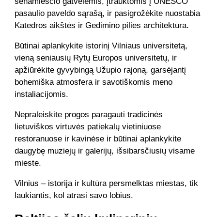
senamiesčio gatvelėmis, įtrauktomis į UNESCO
pasaulio paveldo sąrašą, ir pasigrožėkite nuostabia
Katedros aikštės ir Gedimino pilies architektūra.
Būtinai aplankykite istorinį Vilniaus universitetą,
vieną seniausių Rytų Europos universitetų, ir
apžiūrėkite gyvybingą Užupio rajoną, garsėjantį
bohemiška atmosfera ir savotiškomis meno
instaliacijomis.
Nepraleiskite progos paragauti tradicinės
lietuviškos virtuvės patiekalų vietiniuose
restoranuose ir kavinėse ir būtinai aplankykite
daugybę muziejų ir galerijų, išsibarsčiusių visame
mieste.
Vilnius – istorija ir kultūra persmelktas miestas, tik
laukiantis, kol atrasi savo lobius.