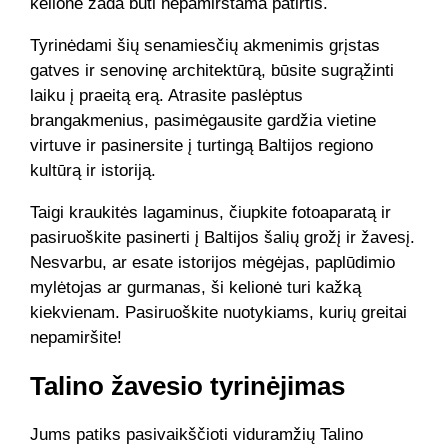
kelionė žada būti nepamirštama patirtis.
Tyrinėdami šių senamiesčių akmenimis grįstas
gatves ir senovinę architektūrą, būsite sugrąžinti
laiku į praeitą erą. Atrasite paslėptus
brangakmenius, pasimėgausite gardžia vietine
virtuve ir pasinersite į turtingą Baltijos regiono
kultūrą ir istoriją.
Taigi kraukitės lagaminus, čiupkite fotoaparatą ir
pasiruoškite pasinerti į Baltijos šalių grožį ir žavesį.
Nesvarbu, ar esate istorijos mėgėjas, paplūdimio
mylėtojas ar gurmanas, ši kelionė turi kažką
kiekvienam. Pasiruoškite nuotykiams, kurių greitai
nepamiršite!
Talino žavesio tyrinėjimas
Jums patiks pasivaikščioti viduramžių Talino