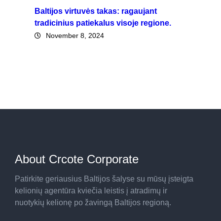
Baltijos virtuvės takas: ragaujant
tradicinius patiekalus visoje regione.
November 8, 2024
About Crcote Corporate
Patirkite geriausius Baltijos šalyse su mūsų įsteigta
kelionių agentūra kviečia leistis į atradimų ir
nuotykių kelionę po žavingą Baltijos regioną.