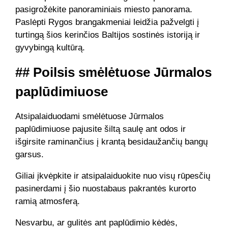
pasigrožėkite panoraminiais miesto panorama.
Paslėpti Rygos brangakmeniai leidžia pažvelgti į
turtingą šios kerinčios Baltijos sostinės istoriją ir
gyvybingą kultūrą.
## Poilsis smėlėtuose Jūrmalos
paplūdimiuose
Atsipalaiduodami smėlėtuose Jūrmalos
paplūdimiuose pajusite šiltą saulę ant odos ir
išgirsite raminančius į krantą besidaužančių bangų
garsus.
Giliai įkvėpkite ir atsipalaiduokite nuo visų rūpesčių
pasinerdami į šio nuostabaus pakrantės kurorto
ramią atmosferą.
Nesvarbu, ar gulitės ant paplūdimio kėdės,