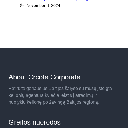
November 8, 2024
About Crcote Corporate
Patirkite geriausius Baltijos šalyse su mūsų įsteigta
kelionių agentūra kviečia leistis į atradimų ir
nuotykių kelionę po žavingą Baltijos regioną.
Greitos nuorodos