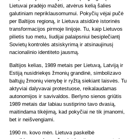
Lietuvai pradėjo mažėti, atvėrus kelią šalies
galutiniam nepriklausomumui. Pokyčių vėjai pučė
per Baltijos regioną, ir Lietuva atsidūrė istorinės
transformacijos pirmoje linijoje. Tu, kaip Lietuvos
pilietis tuo metu, liudijai palaipsniui besiplečiantį
Sovietų kontrolės atsiskyrimą ir atsinaujinusį
nacionalinio identiteto jausmą.
Baltijos kelias, 1989 metais per Lietuvą, Latviją ir
Estiją nusidriekęs žmonių grandinė, simbolizavo
baltųjų žmonių vienybę ir ryžtą siekiant laisvės. Tu
aktyviai dalyvavai protestuose, reikalaudamas
autonomijos ir savivaldos. Berlyno sienos griūtis
1989 metais dar labiau sustiprino tavo dvasią,
maitindama tikėjimą, kad pokyčiai ne tik įmanomi,
bet ir neišvengiami.
1990 m. kovo mėn. Lietuva paskelbė