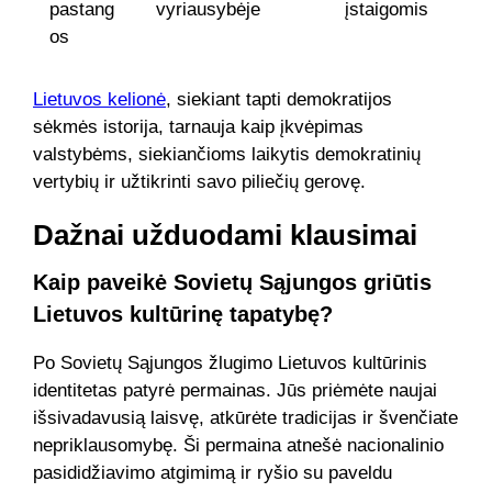
pastang
vyriausybėje
įstaigomis
os
Lietuvos kelionė
, siekiant tapti demokratijos
sėkmės istorija, tarnauja kaip įkvėpimas
valstybėms, siekiančioms laikytis demokratinių
vertybių ir užtikrinti savo piliečių gerovę.
Dažnai užduodami klausimai
Kaip paveikė Sovietų Sąjungos griūtis
Lietuvos kultūrinę tapatybę?
Po Sovietų Sąjungos žlugimo Lietuvos kultūrinis
identitetas patyrė permainas. Jūs priėmėte naujai
išsivadavusią laisvę, atkūrėte tradicijas ir švenčiate
nepriklausomybę. Ši permaina atnešė nacionalinio
pasididžiavimo atgimimą ir ryšio su paveldu