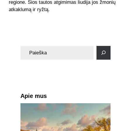
regione. Šios tautos atgimimas liudija jos žmonių
atkaklumą ir ryžtą.
Dienoraštis
S
e
a
r
c
h
Apie mus