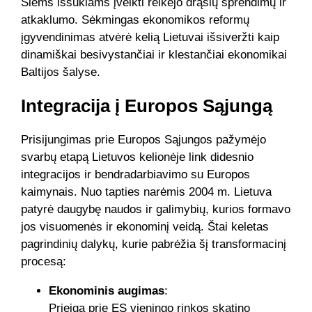
Šiems iššūkiams įveikti reikėjo drąsių sprendimų ir
atkaklumo. Sėkmingas ekonomikos reformų
įgyvendinimas atvėrė kelią Lietuvai išsiveržti kaip
dinamiškai besivystančiai ir klestančiai ekonomikai
Baltijos šalyse.
Integracija į Europos Sąjungą
Prisijungimas prie Europos Sąjungos pažymėjo
svarbų etapą Lietuvos kelionėje link didesnio
integracijos ir bendradarbiavimo su Europos
kaimynais. Nuo tapties narėmis 2004 m. Lietuva
patyrė daugybę naudos ir galimybių, kurios formavo
jos visuomenės ir ekonominį veidą. Štai keletas
pagrindinių dalykų, kurie pabrėžia šį transformacinį
procesą:
Ekonominis augimas
:
Prieiga prie ES vieningo rinkos skatino