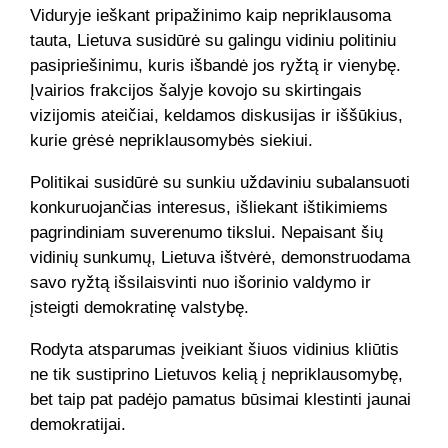
Viduryje ieškant pripažinimo kaip nepriklausoma
tauta, Lietuva susidūrė su galingu vidiniu politiniu
pasipriešinimu, kuris išbandė jos ryžtą ir vienybę.
Įvairios frakcijos šalyje kovojo su skirtingais
vizijomis ateičiai, keldamos diskusijas ir iššūkius,
kurie grėsė nepriklausomybės siekiui.
Politikai susidūrė su sunkiu uždaviniu subalansuoti
konkuruojančias interesus, išliekant ištikimiems
pagrindiniam suverenumo tikslui. Nepaisant šių
vidinių sunkumų, Lietuva ištvėrė, demonstruodama
savo ryžtą išsilaisvinti nuo išorinio valdymo ir
įsteigti demokratinę valstybę.
Rodyta atsparumas įveikiant šiuos vidinius kliūtis
ne tik sustiprino Lietuvos kelią į nepriklausomybę,
bet taip pat padėjo pamatus būsimai klestinti jaunai
demokratijai.