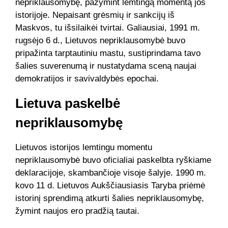
nepriklausomybę, pažymint lemtingą momentą jos
istorijoje. Nepaisant grėsmių ir sankcijų iš
Maskvos, tu išsilaikėi tvirtai. Galiausiai, 1991 m.
rugsėjo 6 d., Lietuvos nepriklausomybė buvo
pripažinta tarptautiniu mastu, sustiprindama tavo
šalies suverenumą ir nustatydama sceną naujai
demokratijos ir savivaldybės epochai.
Lietuva paskelbė
nepriklausomybę
Lietuvos istorijos lemtingu momentu
nepriklausomybė buvo oficialiai paskelbta ryškiame
deklaracijoje, skambančioje visoje šalyje. 1990 m.
kovo 11 d. Lietuvos Aukščiausiasis Taryba priėmė
istorinį sprendimą atkurti šalies nepriklausomybę,
žymint naujos ero pradžią tautai.