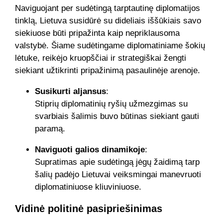
Naviguojant per sudėtingą tarptautinę diplomatijos
tinklą, Lietuva susidūrė su dideliais iššūkiais savo
siekiuose būti pripažinta kaip nepriklausoma
valstybė. Šiame sudėtingame diplomatiniame šokių
lėtuke, reikėjo kruopščiai ir strategiškai žengti
siekiant užtikrinti pripažinimą pasaulinėje arenoje.
Susikurti aljansus
:
Stiprių diplomatinių ryšių užmezgimas su
svarbiais šalimis buvo būtinas siekiant gauti
paramą.
Naviguoti galios dinamikoje
:
Supratimas apie sudėtingą jėgų žaidimą tarp
šalių padėjo Lietuvai veiksmingai manevruoti
diplomatiniuose kliuviniuose.
Vidinė politinė pasipriešinimas