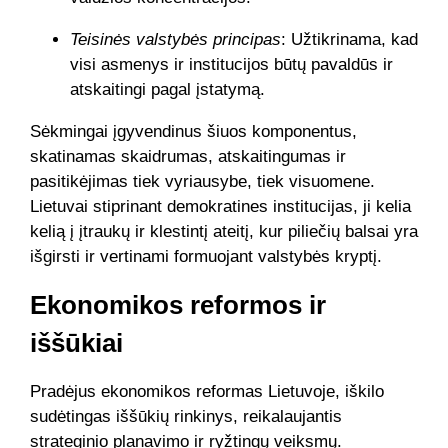
Teisinės valstybės principas
: Užtikrinama, kad
visi asmenys ir institucijos būtų pavaldūs ir
atskaitingi pagal įstatymą.
Sėkmingai įgyvendinus šiuos komponentus,
skatinamas skaidrumas, atskaitingumas ir
pasitikėjimas tiek vyriausybe, tiek visuomene.
Lietuvai stiprinant demokratines institucijas, ji kelia
kelią į įtraukų ir klestintį ateitį, kur piliečių balsai yra
išgirsti ir vertinami formuojant valstybės kryptį.
Ekonomikos reformos ir
iššūkiai
Pradėjus ekonomikos reformas Lietuvoje, iškilo
sudėtingas iššūkių rinkinys, reikalaujantis
strateginio planavimo ir ryžtingų veiksmų.