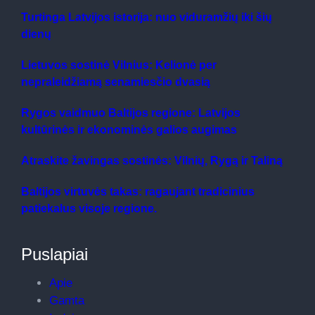
Turtinga Latvijos istorija: nuo viduramžių iki šių
dienų
Lietuvos sostinė Vilnius: Kelionė per
nepraleidžiamą senamiesčio dvasią
Rygos vaidmuo Baltijos regione: Latvijos
kultūrinės ir ekonominės galios augimas
Atraskite žavingas sostinės: Vilnių, Rygą ir Taliną
Baltijos virtuvės takas: ragaujant tradicinius
patiekalus visoje regione.
Puslapiai
Apie
Gamta