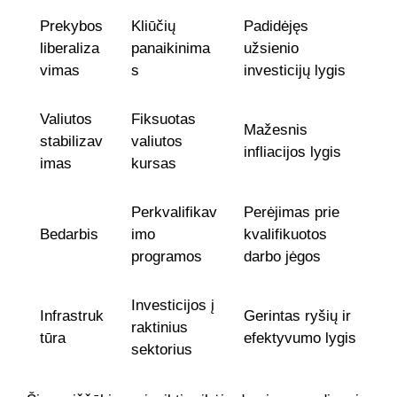
Prekybos
Kliūčių
Padidėjęs
liberaliza
panaikinima
užsienio
vimas
s
investicijų lygis
Valiutos
Fiksuotas
Mažesnis
stabilizav
valiutos
infliacijos lygis
imas
kursas
Perkvalifikav
Perėjimas prie
Bedarbis
imo
kvalifikuotos
programos
darbo jėgos
Investicijos į
Infrastruk
Gerintas ryšių ir
raktinius
tūra
efektyvumo lygis
sektorius