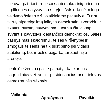
Lietuva, patirianti renesansą demokratinių principų
ir pilietinės dalyvavimo srityje, išsiskiria sėkmingo
valdymo šviesoje šiuolaikiniame pasaulyje. Turint
tvirtą įsipareigojimą laikytis demokratinių vertybių ir
skatinti pilietinį dalyvavimą, Lietuva iškilo kaip
švytintis pavyzdys klestančios demokratijos. Šalies
pasiryžimas skaidrumui, teisės viršenybei ir
žmogaus teisėms ne tik sustiprino jos vidaus
stabilumą, bet ir pelnė pagarbą tarptautinėje
arenoje.
Lentelėje žemiau galite pamatyti kai kuriuos
pagrindinius veiksnius, prisidedančius prie Lietuvos
demokratinės sėkmės:
Veiksnia
Aprašymas
Poveikis
i