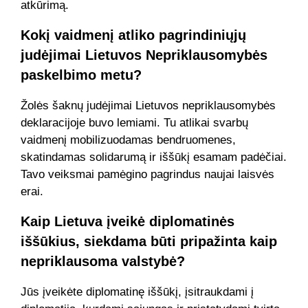
atkūrimą.
Kokį vaidmenį atliko pagrindiniųjų
judėjimai Lietuvos Nepriklausomybės
paskelbimo metu?
Žolės šaknų judėjimai Lietuvos nepriklausomybės
deklaracijoje buvo lemiami. Tu atlikai svarbų
vaidmenį mobilizuodamas bendruomenes,
skatindamas solidarumą ir iššūkį esamam padėčiai.
Tavo veiksmai pamėgino pagrindus naujai laisvės
erai.
Kaip Lietuva įveikė diplomatinės
iššūkius, siekdama būti pripažinta kaip
nepriklausoma valstybė?
Jūs įveikėte diplomatinę iššūkį, įsitraukdami į