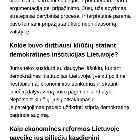
diplomatiją, kurdami sąjungas ir pristatydami tvirtą
argumentaciją dėl pripažinimo. Jūsų užsispyrimas,
strateginiai derybiniai procesai ir tarptautinė parama
buvo lemiami pripažįstant kaip nepriklausomą
valstybę.
Kokie buvo didžiausi kliūčių statant
demokratines institucijas Lietuvoje?
Jums teko susidurti su daugybe iššūkių, kuriant
demokratines institucijas Lietuvoje. Įveikti politinę
nestabilumą, ekonominius sunkumus ir skatinti
piliečių dalyvavimą buvo pagrindiniai kliūtys.
Nepaisant kliūčių, jūsų atkaklumas ir
įsipareigojimas padėjo užtikrinti stiprią demokratinę
pagrindą augimą.
Kaip ekonominės reformos Lietuvoje
paveikė jos piliečių kasdieninį