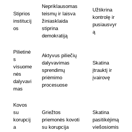
Nepriklausomas
Užtikrina
Stiprios
teismų ir laisva
kontrolę ir
institucij
žiniasklaida
pusiausvyr
os
stiprina
ą
demokratiją
Pilietinė
Aktyvus piliečių
s
dalyvavimas
Skatina
visuome
sprendimų
įtrauktį ir
nės
priėmimo
įvairovę
dalyvavi
procesuose
mas
Kovos
su
Griežtos
Skatina
korupcij
priemonės kovoti
pasitikėjimą
a
su korupcija
viešosiomis