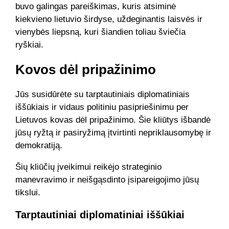
buvo galingas pareiškimas, kuris atsiminė
kiekvieno lietuvio širdyse, uždeginantis laisvės ir
vienybės liepsną, kuri šiandien toliau šviečia
ryškiai.
Kovos dėl pripažinimo
Jūs susidūrėte su tarptautiniais diplomatiniais
iššūkiais ir vidaus politiniu pasipriešinimu per
Lietuvos kovas dėl pripažinimo. Šie kliūtys išbandė
jūsų ryžtą ir pasiryžimą įtvirtinti nepriklausomybę ir
demokratiją.
Šių kliūčių įveikimui reikėjo strateginio
manevravimo ir neišgąsdinto įsipareigojimo jūsų
tikslui.
Tarptautiniai diplomatiniai iššūkiai