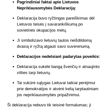
Pagrindiniai faktai apie Lietuvos
Nepriklausomybės Deklaraciją:
Deklaracija buvo ryžtingas pareiškimas dėl
Lietuvos teisės į savarankiškumą po
sovietinės okupacijos metų.
Ji simbolizavo lietuvių tautos neišdildomą
dvasią ir ryžtą atgauti savo suverenumą.
Deklaracijos nedelsiant padarytas poveikis:
Deklaracija sukėlė bangą švenčių ir atnaujinto
vilties tarp lietuvių.
Tai sukūrė sąlygas Lietuvai taikiai perėjimui
prie demokratijos ir atvėrė kelią tarptautiniam
jos nepriklausomybės pripažinimui.
Ši deklaracija nebuvo tik teisinė formalumas; ji