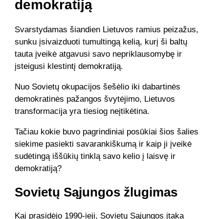
demokratiją
Svarstydamas šiandien Lietuvos ramius peizažus,
sunku įsivaizduoti tumultingą kelią, kurį ši baltų
tauta įveikė atgavusi savo nepriklausomybę ir
įsteigusi klestintį demokratiją.
Nuo Sovietų okupacijos šešėlio iki dabartinės
demokratinės pažangos švytėjimo, Lietuvos
transformacija yra tiesiog neįtikėtina.
Tačiau kokie buvo pagrindiniai posūkiai šios šalies
siekime pasiekti savarankiškumą ir kaip ji įveikė
sudėtingą iššūkių tinklą savo kelio į laisvę ir
demokratiją?
Sovietų Sąjungos žlugimas
Kai prasidėjo 1990-ieji, Sovietų Sąjungos įtaka