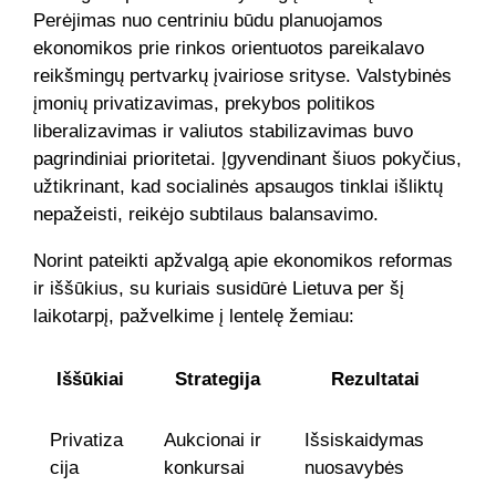
Perėjimas nuo centriniu būdu planuojamos
ekonomikos prie rinkos orientuotos pareikalavo
reikšmingų pertvarkų įvairiose srityse. Valstybinės
įmonių privatizavimas, prekybos politikos
liberalizavimas ir valiutos stabilizavimas buvo
pagrindiniai prioritetai. Įgyvendinant šiuos pokyčius,
užtikrinant, kad socialinės apsaugos tinklai išliktų
nepažeisti, reikėjo subtilaus balansavimo.
Norint pateikti apžvalgą apie ekonomikos reformas
ir iššūkius, su kuriais susidūrė Lietuva per šį
laikotarpį, pažvelkime į lentelę žemiau:
Iššūkiai
Strategija
Rezultatai
Privatiza
Aukcionai ir
Išsiskaidymas
cija
konkursai
nuosavybės